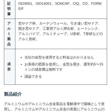
証
ISO9001、ISO14001、SONCAP、CIQ、CO、FORM
明
E/F
書
ア
窓やドア枠、カーテンウォール、引き違い窓やドア、
ル
開き窓やドア、工業用アルミ押出材、ヒートシンク、
ミ
アルミパイプ、アルミチューブ、U形材、T形材などの
製
アルミ形材。
品
当社の金型を使用すると料金はかかりません
成
お客様の図面を使用し、金型を開き、通常約5〜15
形
トンの成形費は無料です
議論できる
製品紹介
アルミニウムやアルミニウム合金製品を電解液中で陽極として使
用し、アルミニウムやアルミニウム合金の表面にアルミニウムの