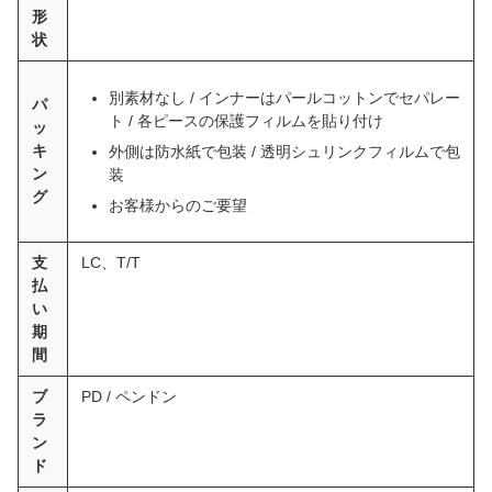
形
状
別素材なし / インナーはパールコットンでセパレー
パ
ト / 各ピースの保護フィルムを貼り付け
ッ
キ
外側は防水紙で包装 / 透明シュリンクフィルムで包
ン
装
グ
お客様からのご要望
支
LC、T/T
払
い
期
間
ブ
PD / ペンドン
ラ
ン
ド