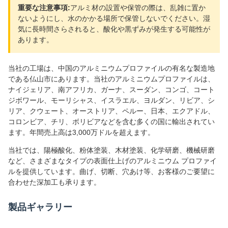
重要な注意事項:
アルミ材の設置や保管の際は、乱雑に置か
ないようにし、水のかかる場所で保管しないでください。湿
気に長時間さらされると、酸化や黒ずみが発生する可能性が
あります。
当社の工場は、中国のアルミニウムプロファイルの有名な製造地
である仏山市にあります。当社のアルミニウムプロファイルは、
ナイジェリア、南アフリカ、ガーナ、スーダン、コンゴ、コート
ジボワール、モーリシャス、イスラエル、ヨルダン、リビア、シ
リア、クウェート、オーストリア、ペルー、日本、エクアドル、
コロンビア、チリ、ボリビアなどを含む多くの国に輸出されてい
ます。年間売上高は3,000万ドルを超えます。
当社では、陽極酸化、粉体塗装、木材塗装、化学研磨、機械研磨
など、さまざまなタイプの表面仕上げのアルミニウム プロファイ
ルを提供しています。曲げ、切断、穴あけ等、お客様のご要望に
合わせた深加工も承ります。
製品ギャラリー