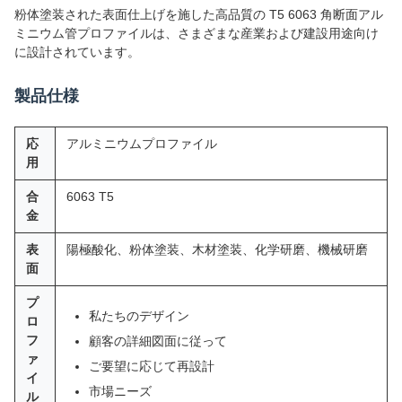
粉体塗装された表面仕上げを施した高品質の T5 6063 角断面アル
ミニウム管プロファイルは、さまざまな産業および建設用途向け
に設計されています。
製品仕様
応
アルミニウムプロファイル
用
合
6063 T5
金
表
陽極酸化、粉体塗装、木材塗装、化学研磨、機械研磨
面
プ
私たちのデザイン
ロ
フ
顧客の詳細図面に従って
ァ
ご要望に応じて再設計
イ
市場ニーズ
ル