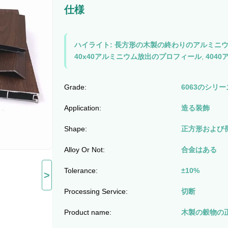
仕様
ハイライト:
長方形の木製の終わりのアルミニウ
40x40アルミニウム放出のプロフィール
,
404
Grade:
6063のシリー
Application:
造る装飾
Shape:
正方形および
Alloy Or Not:
合金はある
Tolerance:
±10%
>
Processing Service:
切断
Product name:
木製の穀物の