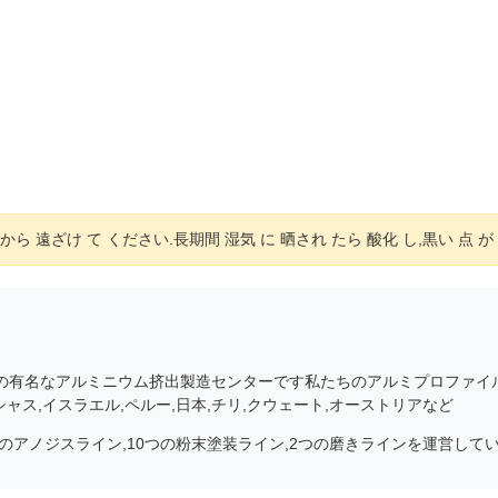
 から 遠ざけ て ください.長期間 湿気 に 晒され たら 酸化 し,黒い 点 が 
国の有名なアルミニウム挤出製造センターです私たちのアルミプロファイ
シャス,イスラエル,ペルー,日本,チリ,クウェート,オーストリアなど
,6つのアノジスライン,10つの粉末塗装ライン,2つの磨きラインを運営