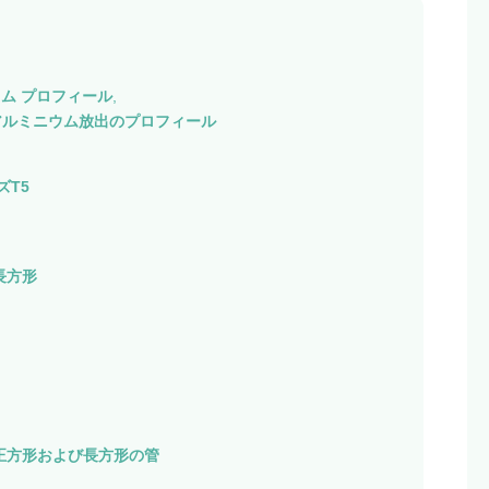
ム プロフィール
,
0アルミニウム放出のプロフィール
ズT5
長方形
正方形および長方形の管