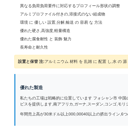
異なる負荷負荷要件に対応するプロフィール形状の調整
アルミプロファイル付きの,溶接式のない組成物
環境 に 優しい 設置,分解,輸送 の 容易 な 方法
優れた硬さ,高強度,軽量構造
優れた腐食耐性 と 装飾 魅力
長寿命と耐久性
設置と保管 注:
アルミニウム 材料 を 乱雑 に 配置 し,水 の 源
優れた製造
私たちの工場は戦略的に位置しています フォシャン市 中
ビスを提供します,南アフリカ,ガーナ,スーダン,コンゴ,モリ
年間売上高が30米ドル以上000,00040以上の挤出ライン