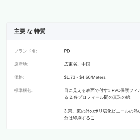
主要 な 特質
ブランド名:
PD
原産地:
広東省、中国
価格:
$1.73 - $4.60/Meters
標準梱包:
目に見える表面で付す1.PVC保護フ
る;2.各プロフィール間の真珠の綿;
3.束、束の外のポリ塩化ビニールの
分は印刷するこ