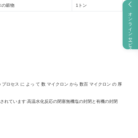
木の穀物
1トン
オンラインサービス
ス に よっ て 数 マイクロン から 数百 マイクロン の 厚
用されています:高温水化反応の閉塞無機塩の封閉と有機の封閉