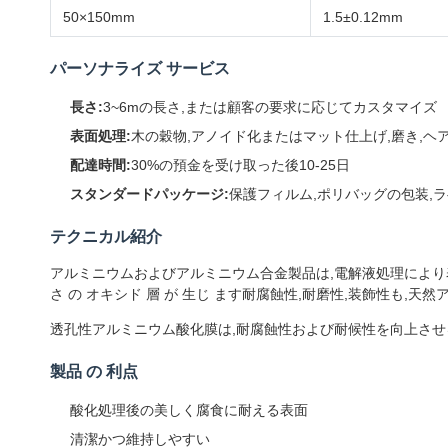
50×150mm
1.5±0.12mm
パーソナライズ サービス
長さ:
3~6mの長さ,または顧客の要求に応じてカスタマイズ
表面処理:
木の穀物,アノイド化またはマット仕上げ,磨き,ヘ
配達時間:
30%の預金を受け取った後10-25日
スタンダードパッケージ:
保護フィルム,ポリバッグの包装,
テクニカル紹介
アルミニウムおよびアルミニウム合金製品は,電解液処理により表面
さ の オキシド 層 が 生じ ます耐腐蝕性,耐磨性,装飾性も,
透孔性アルミニウム酸化膜は,耐腐蝕性および耐候性を向上させ
製品 の 利点
酸化処理後の美しく腐食に耐える表面
清潔かつ維持しやすい