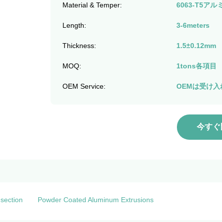
Material & Temper:
6063-T5
Length:
3-6meters
Thickness:
1.5±0.12mm
MOQ:
1tons各項目
OEM Service:
OEMは受け入
今すぐ
 section
Powder Coated Aluminum Extrusions