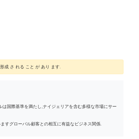
形成 さ れる こと が あり ます.
ルは国際基準を満たし,ナイジェリアを含む多様な市場にサー
していますグローバル顧客との相互に有益なビジネス関係.