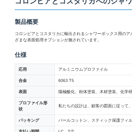
コロンビアとコスタリカへのシャワ
製品概要
コロンビアとコスタリカに輸出されるシャワーボックス用のアル
ざまな表面処理オプションが施されています。
仕様
応用
アルミニウムプロファイル
合金
6063 T5
表面
陽極酸化、粉体塗装、木材塗装、化学
プロファイル形
私たちの設計は、顧客の図面に従って
状
パッキング
パールコットン、スティック保護フィ
支払い期間
LC、T/T