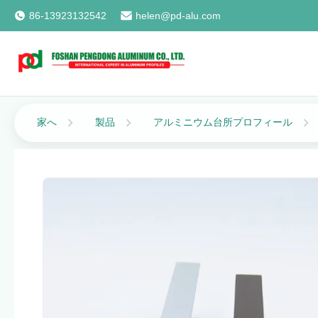
86-13923132542
helen@pd-alu.com
家へ
製品
アルミニウム台所プロフィール