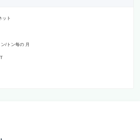
ネット
トン/トン每の 月
/T