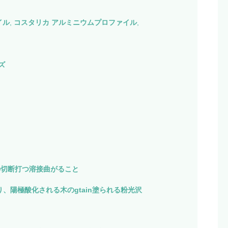
イル
,
コスタリカ アルミニウムプロファイル
,
ズ
ngの切断打つ溶接曲がること
、陽極酸化される木のgtain塗られる粉光沢