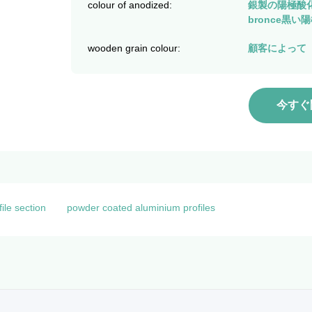
colour of anodized:
銀製の陽極酸化
bronce黒い
wooden grain colour:
顧客によって
今すぐ
ile section
powder coated aluminium profiles