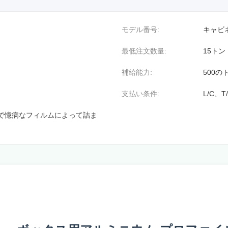
モデル番号:
キャビ
最低注文数量:
15トン
補給能力:
500の
支払い条件:
L/C、T
で憶病なフィルムによって詰ま