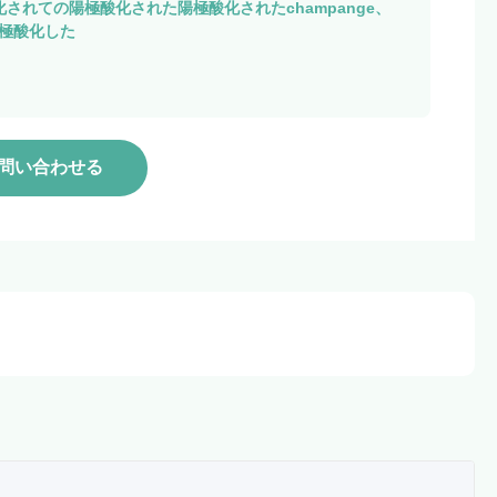
されての陽極酸化された陽極酸化されたchampange、
陽極酸化した
問い合わせる