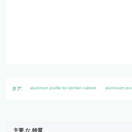
aluminum profile for kitchen cabinet
aluminium prof
タグ:
主要 な 特質