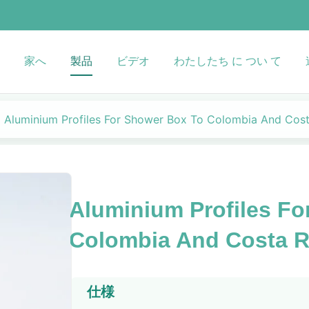
家へ
製品
ビデオ
わたしたち に つい て
Aluminium Profiles For Shower Box To Colombia And Cost
Aluminium Profiles Fo
Colombia And Costa R
仕様