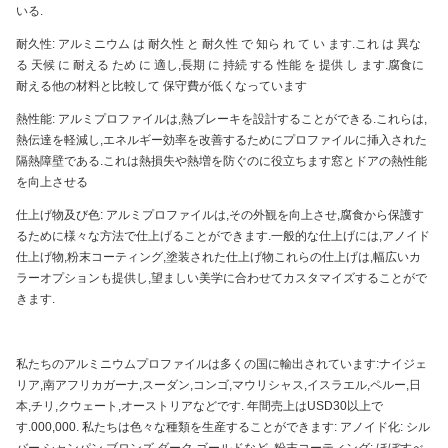
いる.
耐久性: アルミニウム は 耐久性 と 耐久性 で 知ら れ て い ます.これ は 異な
る 天候 に 耐える ため に 適し,長期 に 持続 する 性能 を 提供 し ます.腐食に
耐える他の材料と比較して 保守費が低くなっています
熱性能: アルミプロファイルは,熱ブレーキを設計することができる.これらは,
熱伝達を軽減し,エネルギー効率を改善するためにプロファイルに挿入された
隔熱障壁である.これは熱損失や熱増を防ぐのに役立ちます窓とドアの熱性能
を向上させる
仕上げ物及び色: アルミプロファイルは,その外観を向上させ,腐食から保護す
るために様々な方法で仕上げることができます.一般的な仕上げには,アノイド
仕上げ物,粉末コーティング,塗装された仕上げ物これらの仕上げは,幅広いカ
ラーオプションも提供し,望ましい美学に合わせてカスタマイズすることがで
きます.
私たちのアルミニウムプロファイルは多くの国に輸出されています:ナイジェ
リア,南アフリカガーナ,スーダン,コンゴ,マウリシャス,イスラエル,ペルー,日
本,チリ,クウェート,オーストリアなどです. 年間売上はUSD30以上で
す.000,000. 私たちは色々な種類を生産することができます: アノイド化: シル