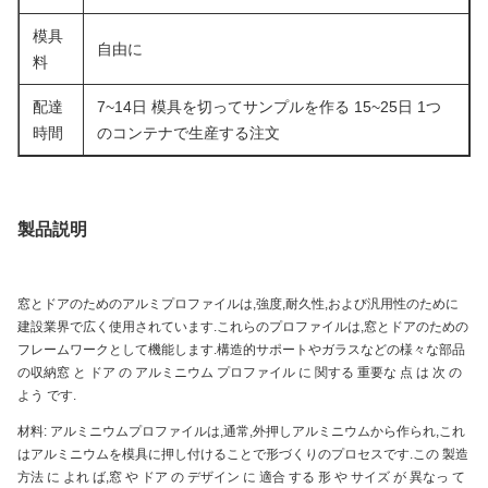
模具
自由に
料
配達
7~14日 模具を切ってサンプルを作る 15~25日 1つ
時間
のコンテナで生産する注文
製品説明
窓とドアのためのアルミプロファイルは,強度,耐久性,および汎用性のために
建設業界で広く使用されています.これらのプロファイルは,窓とドアのための
フレームワークとして機能します.構造的サポートやガラスなどの様々な部品
の収納窓 と ドア の アルミニウム プロファイル に 関する 重要な 点 は 次 の
よう です.
材料: アルミニウムプロファイルは,通常,外押しアルミニウムから作られ,これ
はアルミニウムを模具に押し付けることで形づくりのプロセスです.この 製造
方法 に よれ ば,窓 や ドア の デザイン に 適合 する 形 や サイズ が 異なっ て