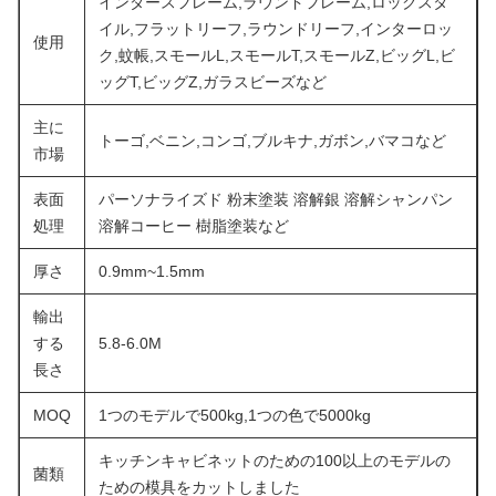
インダースフレーム,ラウンドフレーム,ロックスタ
イル,フラットリーフ,ラウンドリーフ,インターロッ
使用
ク,蚊帳,スモールL,スモールT,スモールZ,ビッグL,ビ
ッグT,ビッグZ,ガラスビーズなど
主に
トーゴ,ベニン,コンゴ,ブルキナ,ガボン,バマコなど
市場
表面
パーソナライズド 粉末塗装 溶解銀 溶解シャンパン
処理
溶解コーヒー 樹脂塗装など
厚さ
0.9mm~1.5mm
輸出
する
5.8-6.0M
長さ
MOQ
1つのモデルで500kg,1つの色で5000kg
キッチンキャビネットのための100以上のモデルの
菌類
ための模具をカットしました