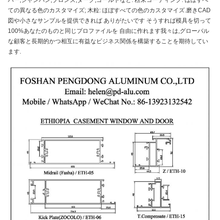
バー,シャンパン,ブロンズ,ダーク,ゴールドなど. 粉末コーティング: ほぼすべ
ての異なる色のカスタマイズ; 木粒: ほぼすべての色のカスタマイズ.磨きCAD
図や小さなサンプルを提供できれば ありがたいです そうすれば模具を切って
100%あなたのものと同じプロファイルを 自由に作れます我々は,グローバル
な顧客と長期的かつ相互に有益なビジネス関係を構築することを期待してい
ます.