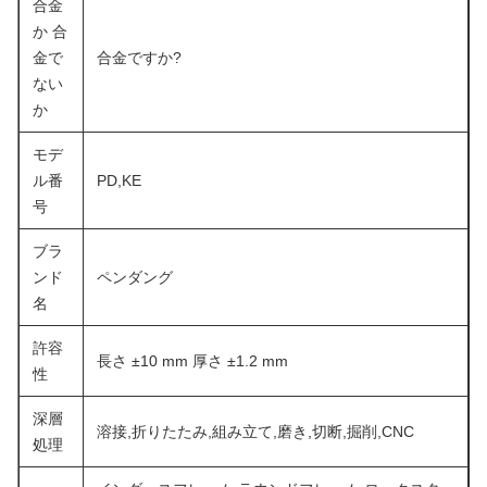
合金
か 合
金で
合金ですか?
ない
か
モデ
ル番
PD,KE
号
ブラ
ンド
ペンダング
名
許容
長さ ±10 mm 厚さ ±1.2 mm
性
深層
溶接,折りたたみ,組み立て,磨き,切断,掘削,CNC
処理